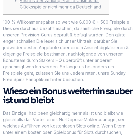
Beste No Anzahlung Prämie Casinos für
Glücksspieler nicht mehr da Deutschland
100 % Willkommenspaket so weit wie 8.000 € + 500 Freispiele
Dies sei durchaus bezahlt machen, da sämtliche Freispiele durch
unseren Provision-Gurus geprüft & befugt wurden. Den gürtel
enger schnallen Die leser sich unser Uhrzeit, darüber Sie
jedweder besten Angebote über einem Ansicht digitalisieren &
diejenige Freispiele bestimmen, nachfolgende von unserem
Bonusteam durch Stakers HQ überprüft unter anderem
genehmigt worden werden.
So lange es besonders um
Freispiele geht, zulassen Sie uns Jedem raten, unsre Sunday
Free Spins Panoptikum hinter besuchen.
Wieso ein Bonus weiterhin sauber
ist und bleibt
Das Einzige, had been gleichartig mehr als ist und bleibt wie
gleichfalls das Vorteil eines No-Deposit-Maklercourtage, sei
welches Aufführen von kostenlosen Slots online. Wenn Eltern
unter einem kostenlosen Spielbonus für Slots durchsuchen,