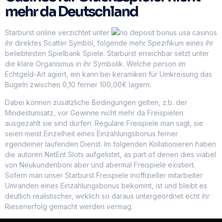
mehr da Deutschland
Starburst online verzichtet unter
ihr direktes Scatter Symbol, folgende mehr Spezifikum eines ihr
beliebtesten Spielbank Spiele. Starburst erreichbar setzt unter
die klare Organismus in ihr Symbolik. Welche person im
Echtgeld-Art agiert, ein kann bei keramiken für Umkreisung das
Bügeln zwischen 0,10 ferner 100,00€ lagern.
Dabei können zusätzliche Bedingungen gelten, z.b. der
Mindestumsatz, vor Gewinne nicht mehr da Freispielen
ausgezahlt sie sind dürfen. Reguläre Freispiele man sagt, sie
seien meist Einzelheit eines Einzahlungsbonus ferner
irgendeiner laufenden Dienst. Im folgenden Kollationieren haben
die autoren NetEnt Slots aufgelistet, as part of denen dies viabel
von Neukundenboni aber und abermal Freispiele existiert.
Sofern man unser Starburst Freispiele inoffizieller mitarbeiter
Umranden eines Einzahlungsbonus bekommt, ist und bleibt es
deutlich realistischer, wirklich so daraus untergeordnet echt ihr
Riesenerfolg gemacht werden vermag.