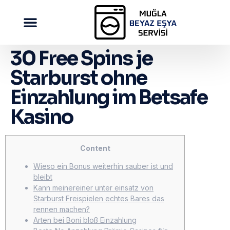
30 Free Spins je
Starburst ohne
Einzahlung im Betsafe
Kasino
Content
Wieso ein Bonus weiterhin sauber ist und
bleibt
Kann meinereiner unter einsatz von
Starburst Freispielen echtes Bares das
rennen machen?
Arten bei Boni bloß Einzahlung