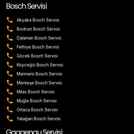
Bosch Servisi
Akyaka Bosch Servisi
Bodrum Bosch Servisi
Dalaman Bosch Servisi
Fethiye Bosch Servisi
Göcek Bosch Servisi
Köyceğiz Bosch Servisi
Marmaris Bosch Servisi
Menteşe Bosch Servisi
Milas Bosch Servisi
Muğla Bosch Servisi
Ortaca Bosch Servisi
Yatağan Bosch Servisi
Gaggenau Servisi