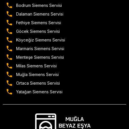
Bodrum Siemens Servisi
Dalaman Siemens Servisi
Fethiye Siemens Servisi
Göcek Siemens Servisi
Köyceğiz Siemens Servisi
Marmaris Siemens Servisi
Menteşe Siemens Servisi
Milas Siemens Servisi
Muğla Siemens Servisi
Ortaca Siemens Servisi
Yatağan Siemens Servisi