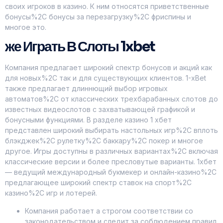
своих игроков в казино. К ним относятся приветственные
бонусы%2C бонусы за перезагрузку%2C фриспины и
многое это.
же Играть В Слоты 1xbet
Компания предлагает широкий спектр бонусов и акций как
для новых%2C так и для существующих клиентов. 1-xBet
также предлагает длиннющий выбор игровых
автоматов%2C от классических трехбарабанных слотов до
известных видеослотов с захватывающей графикой и
бонусными функциями. В разделе казино 1 хбет
представлен широкий выбирать настольных игр%2C вплоть
блэкджек%2C рулетку%2C баккару%2C покер и многое
другое. Игры доступны в различных вариантах%2C включая
классические версии и более пресловутые варианты. 1хбет
— ведущий международный букмекер и онлайн-казино%2C
предлагающее широкий спектр ставок на спорт%2C
казино%2C игр и лотерей.
Компания работает а строгом соответствии со
законодательством и следит за соблюдением правил