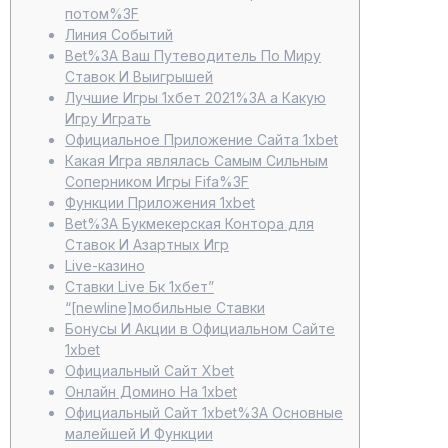
потом%3F
Линия Событий
Bet%3A Ваш Путеводитель По Миру
Ставок И Выигрышей
Лучшие Игры 1хбет 2021%3A а Какую
Игру Играть
Официальное Приложение Сайта 1xbet
Какая Игра являлась Самым Сильным
Соперником Игры Fifa%3F
Функции Приложения 1xbet
Bet%3A Букмекерская Контора для
Ставок И Азартных Игр
Live-казино
Ставки Live Бк 1хбет”
“[newline]мобильные Ставки
Бонусы И Акции в Официальном Сайте
1xbet
Официальный Сайт Xbet
Онлайн Домино На 1xbet
Официальный Сайт 1xbet%3A Основные
малейшей И Функции