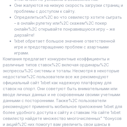
Они жалуются на низкую скорость загрузки страниц и
проблемы с доступом к сайту.
Определиться%2C во что севилестр хотите сыграть
– в онлайн рулетку или%2C скажем%2C покер
онлайн%2C открывайте понравившуюся игру – же
дерзайте!
1xbet обретает большое значение ответственной
игре и предотвращению проблем с азартными
играми.
Компания предлагает конкурентные коэффициенты и
различные типов ставок%2C включая ординары%2C
экспрессы%2C системы и тоталы. Несмотря в некоторые
недостатки%2C пользователи все же рекомендуют
официальный сайт 1xbet как надежную платформу для
ставок на спорт. Они советуют быть внимательными или
вводе личных данных и не сокровенным своими учетными
данными с посторонними. Также%2C пользователи
рекомендуют применять мобильное приложение 1xbet для
более удобного доступа к сайту и ставкам. На сайте 1xbet
севилестр найдете множество многочисленных” “бонусов
и акций%2C них помогут вам увеличить свои шансы в