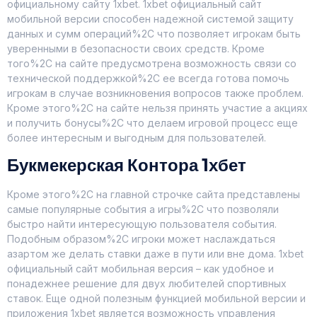
официальному сайту 1xbet. 1xbet официальный сайт
мобильной версии способен надежной системой защиту
данных и сумм операций%2C что позволяет игрокам быть
уверенными в безопасности своих средств. Кроме
того%2C на сайте предусмотрена возможность связи со
технической поддержкой%2C ее всегда готова помочь
игрокам в случае возникновения вопросов также проблем.
Кроме этого%2C на сайте нельзя принять участие а акциях
и получить бонусы%2C что делаем игровой процесс еще
более интересным и выгодным для пользователей.
Букмекерская Контора 1хбет
Кроме этого%2C на главной строчке сайта представлены
самые популярные события а игры%2C что позволяли
быстро найти интересующую пользователя события.
Подобным образом%2C игроки может наслаждаться
азартом же делать ставки даже в пути или вне дома. 1xbet
официальный сайт мобильная версия – как удобное и
понадежнее решение для двух любителей спортивных
ставок. Еще одной полезным функцией мобильной версии и
приложения 1xbet является возможность управления