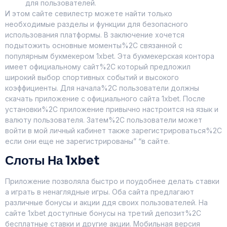
для пользователей.
И этом сайте севилестр можете найти только
необходимые разделы и функции для безопасного
использования платформы. В заключение хочется
подытожить основные моменты%2C связанной с
популярным букмекером 1xbet. Эта букмекерская контора
имеет официальному сайт%2C который предложил
широкий выбор спортивных событий и высокого
коэффициенты. Для начала%2C пользователи должны
скачать приложение с официального сайта 1xbet. После
установки%2C приложение привычно настроится на язык и
валюту пользователя. Затем%2C пользователи может
войти в мой личный кабинет также зарегистрироваться%2C
если они еще не зарегистрированы” “в сайте.
Слоты На 1xbet
Приложение позволяла быстро и поудобнее делать ставки
а играть в ненаглядные игры. Оба сайта предлагают
различные бонусы и акции ддя своих пользователей. На
сайте 1xbet доступные бонусы на третий депозит%2C
бесплатные ставки и другие акции. Мобильная версия