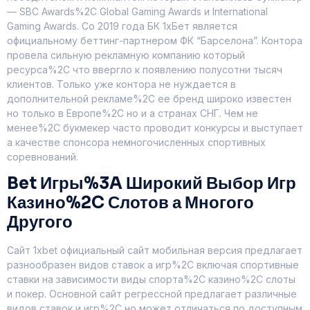
— SBC Awards%2C Global Gaming Awards и International
Gaming Awards. Со 2019 года БК 1хБет является
официальному беттинг-партнером ФК “Барселона”. Контора
провела сильную рекламную компанию который
ресурса%2C что ввергло к появлению полусотни тысяч
клиентов. Только уже контора не нуждается в
дополнительной рекламе%2C ее бренд широко известен
но только в Европе%2C но и а странах СНГ. Чем не
менее%2C букмекер часто проводит конкурсы и выступает
а качестве спонсора немногочисленных спортивных
соревнований.
Bet Игры%3A Широкий Выбор Игр
Казино%2C Слотов а Многого
Другого
Сайт 1xbet официальный сайт мобильная версия предлагает
разнообразен видов ставок а игр%2C включая спортивные
ставки на зависимости виды спорта%2C казино%2C слоты
и покер. Основной сайт регрессной предлагает различные
видов ставок и игр%2C но может отличаться по доступным