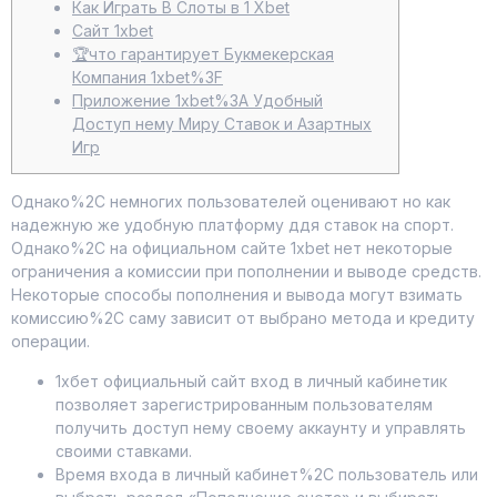
Как Играть В Слоты в 1 Xbet
Сайт 1xbet
🏆что гарантирует Букмекерская
Компания 1xbet%3F
Приложение 1xbet%3A Удобный
Доступ нему Миру Ставок и Азартных
Игр
Однако%2C немногих пользователей оценивают но как
надежную же удобную платформу ддя ставок на спорт.
Однако%2C на официальном сайте 1xbet нет некоторые
ограничения а комиссии при пополнении и выводе средств.
Некоторые способы пополнения и вывода могут взимать
комиссию%2C саму зависит от выбрано метода и кредиту
операции.
1хбет официальный сайт вход в личный кабинетик
позволяет зарегистрированным пользователям
получить доступ нему своему аккаунту и управлять
своими ставками.
Время входа в личный кабинет%2C пользователь или