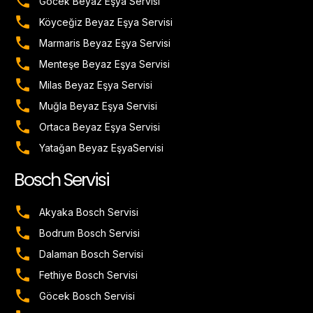
Göcek Beyaz Eşya Servisi
Köyceğiz Beyaz Eşya Servisi
Marmaris Beyaz Eşya Servisi
Menteşe Beyaz Eşya Servisi
Milas Beyaz Eşya Servisi
Muğla Beyaz Eşya Servisi
Ortaca Beyaz Eşya Servisi
Yatağan Beyaz EşyaServisi
Bosch Servisi
Akyaka Bosch Servisi
Bodrum Bosch Servisi
Dalaman Bosch Servisi
Fethiye Bosch Servisi
Göcek Bosch Servisi