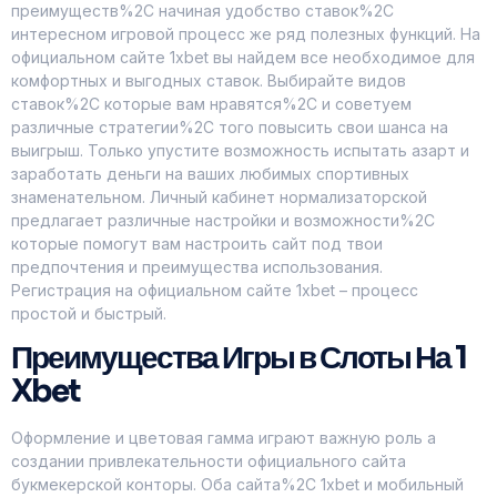
преимуществ%2C начиная удобство ставок%2C
интересном игровой процесс же ряд полезных функций. На
официальном сайте 1xbet вы найдем все необходимое для
комфортных и выгодных ставок. Выбирайте видов
ставок%2C которые вам нравятся%2C и советуем
различные стратегии%2C того повысить свои шанса на
выигрыш. Только упустите возможность испытать азарт и
заработать деньги на ваших любимых спортивных
знаменательном. Личный кабинет нормализаторской
предлагает различные настройки и возможности%2C
которые помогут вам настроить сайт под твои
предпочтения и преимущества использования.
Регистрация на официальном сайте 1xbet – процесс
простой и быстрый.
Преимущества Игры в Слоты На 1
Xbet
Оформление и цветовая гамма играют важную роль а
создании привлекательности официального сайта
букмекерской конторы. Оба сайта%2C 1xbet и мобильный