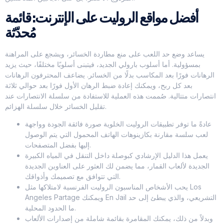
أفضل مواقع الروليت على الإنترنت: قائمة
مُحدّثة
يساعد وضع حد اللعب على منع مطاردة الخسائر، ويشجع على المراهنة
بمسؤولية. أما أسلوب بارولي الجديد، فيتبنى أسلوبًا مختلفًا، حيث يزيد
الرهانات فورًا بعد المكاسب بدلًا من الخسائر. يضاعف المحترفون الرهانات
بعد كل ربح، ويمكنك إعادة ضبط الرهان الأول فورًا بعد حوالي ثلاثة
انتصارات متتالية. صُممت هذه العملية للاستفادة من سلسلة الانتصارات عند
تقليل الخسائر خلال سلسلة الهزائم.
عادةً ما توفر تطبيقات الروليت الخلوية صورة فائقة الجودة وواجهة
لعب سلسة مقارنة بكازينوهات الهاتف المحمول التي يتم الوصول
إليها بفضل المتصفحات.
يعمل هذا الدليل الإرشادي كبوصلة داخل التنقل في المياه الكبيرة
الجديدة لألعاب القمار، مما يضمن لك العثور على العناوين الجديدة
التي تتوافق مع تصميمك وأذواقك.
يحب الأشخاص المناسبون الروليت الفرنسية لامتلاكها مثل Los
Angeles Partage ويمكنك En Jail التشريعي، والذي يبطئ إلى حد
ما الحدود المحلية.
وبدلاً من ذلك، يمكنك المقامرة بقائمة شاملة من إصدارات الألعاب