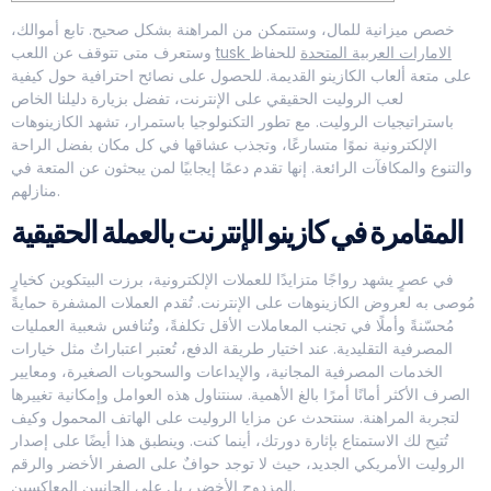
خصص ميزانية للمال، وستتمكن من المراهنة بشكل صحيح. تابع أموالك،
tusk الامارات العربية المتحدة
للحفاظ
وستعرف متى تتوقف عن اللعب
على متعة ألعاب الكازينو القديمة. للحصول على نصائح احترافية حول كيفية
لعب الروليت الحقيقي على الإنترنت، تفضل بزيارة دليلنا الخاص
باستراتيجيات الروليت. مع تطور التكنولوجيا باستمرار، تشهد الكازينوهات
الإلكترونية نموًا متسارعًا، وتجذب عشاقها في كل مكان بفضل الراحة
والتنوع والمكافآت الرائعة.
إنها تقدم دعمًا إيجابيًا لمن يبحثون عن المتعة في
منازلهم.
المقامرة في كازينو الإنترنت بالعملة الحقيقية
في عصرٍ يشهد رواجًا متزايدًا للعملات الإلكترونية، برزت البيتكوين كخيارٍ
مُوصى به لعروض الكازينوهات على الإنترنت. تُقدم العملات المشفرة حمايةً
مُحسّنةً وأملًا في تجنب المعاملات الأقل تكلفةً، وتُنافس شعبية العمليات
المصرفية التقليدية. عند اختيار طريقة الدفع، تُعتبر اعتباراتٌ مثل خيارات
الخدمات المصرفية المجانية، والإيداعات والسحوبات الصغيرة، ومعايير
الصرف الأكثر أمانًا أمرًا بالغ الأهمية. سنتناول هذه العوامل وإمكانية تغييرها
لتجربة المراهنة. سنتحدث عن مزايا الروليت على الهاتف المحمول وكيف
تُتيح لك الاستمتاع بإثارة دورتك، أينما كنت. وينطبق هذا أيضًا على إصدار
الروليت الأمريكي الجديد، حيث لا توجد حوافٌ على الصفر الأخضر والرقم
المزدوج الأخضر، بل على الجانبين المعاكسين.