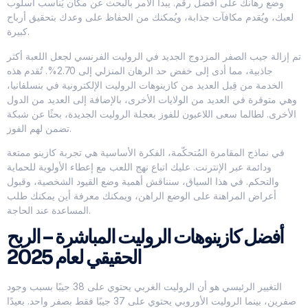
وضع رهانك على أفضل رقم. يبدأ الأمر بالبحث عن مكان يُناسب أسلوب
لعبك، ويُقدم مكافآت جذابة، ويُمكنك من الحفاظ على وعدك بتحقيق أرباح
كبيرة.
تم إزالة جيب الصفر المزدوج الجديد في الروليت الفرنسي لجعل اللعبة أكثر
جاذبية، مما أدى إلى خفض حد الرهان المنزلي إلى 2.70%. تُقدم هذه
الخدمة من قِبل العديد من كازينوهات الروليت الإلكترونية في بنسلفانيا،
وهي متوفرة في العديد من الولايات الأخرى، بالإضافة إلى العديد من الدول
الأخرى. لطالما سعى اللاعبون للفوز بعجلة الروليت الجديدة، بحثًا عن شبكة
تضمن لهم الفوز.
في نماذج المقامرة المُتحكّمة، الفكرة الأساسية هي تجربة كازينو ممتعة
ودائمة عبر الإنترنت. عليك اتباع نهج اللعب مع إعطاء الأولوية للحماية
والتحكم. في هذا السياق، سنناقش أهمية وضع القيود الشخصية، وقبول
أعراض المراهنة على الوضع الراهن، ويمكنك معرفة أين يمكنك طلب
المساعدة عند الحاجة.
أفضل كازينوهات الروليت المباشرة – الربح
الحقيقي لعام 2025
التغيير الرئيسي هو أن الروليت الغربي يحتوي على 38 جيبًا بسبب وجود
صفرين، بينما الروليت الأوروبي يحتوي على 37 جيبًا فقط بصفر واحد. بعيدًا