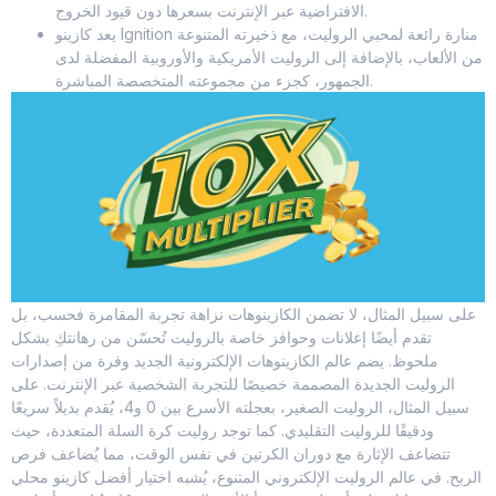
الافتراضية عبر الإنترنت بسعرها دون قيود الخروج.
يعد كازينو Ignition منارة رائعة لمحبي الروليت، مع ذخيرته المتنوعة
من الألعاب، بالإضافة إلى الروليت الأمريكية والأوروبية المفضلة لدى
الجمهور، كجزء من مجموعته المتخصصة المباشرة.
على سبيل المثال، لا تضمن الكازينوهات نزاهة تجربة المقامرة فحسب، بل
تقدم أيضًا إعلانات وحوافز خاصة بالروليت تُحسّن من رهانتكِ بشكل
ملحوظ. يضم عالم الكازينوهات الإلكترونية الجديد وفرة من إصدارات
الروليت الجديدة المصممة خصيصًا للتجربة الشخصية عبر الإنترنت. على
سبيل المثال، الروليت الصغير، بعجلته الأسرع بين 0 و4، يُقدم بديلاً سريعًا
ودقيقًا للروليت التقليدي. كما توجد روليت كرة السلة المتعددة، حيث
تتضاعف الإثارة مع دوران الكرتين في نفس الوقت، مما يُضاعف فرص
الربح. في عالم الروليت الإلكتروني المتنوع، يُشبه اختيار أفضل كازينو محلي